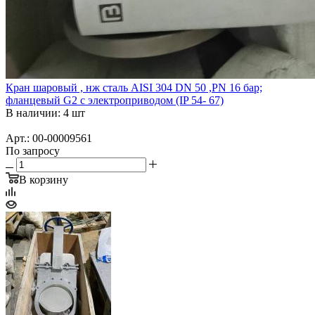
Кран шаровый , нж сталь AISI 304 DN 50 ,PN 16 бар;
фланцевый G2 с электроприводом (IP 54- 67)
В наличии: 4 шт
Арт.: 00-00009561
По запросу
В корзину