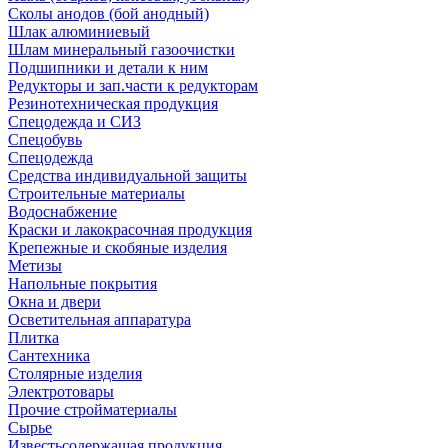
Сколы анодов (бой анодный)
Шлак алюминиевый
Шлам минеральный газоочистки
Подшипники и детали к ним
Редукторы и зап.части к редукторам
Резинотехническая продукция
Спецодежда и СИЗ
Спецобувь
Спецодежда
Средства индивидуальной защиты
Строительные материалы
Водоснабжение
Краски и лакокрасочная продукция
Крепежные и скобяные изделия
Метизы
Напольные покрытия
Окна и двери
Осветительная аппаратура
Плитка
Сантехника
Столярные изделия
Электротовары
Прочие стройматериалы
Сырье
Известьсодержащая продукция