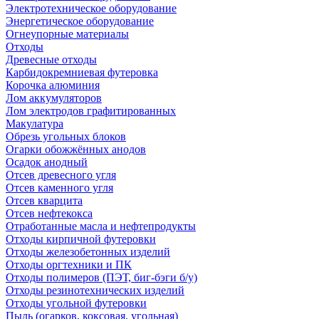
Электротехническое оборудование
Энергетическое оборудование
Огнеупорные материалы
Отходы
Древесные отходы
Карбидокремниевая футеровка
Корочка алюминия
Лом аккумуляторов
Лом электродов графитированных
Макулатура
Обрезь угольных блоков
Огарки обожжённых анодов
Осадок анодный
Отсев древесного угля
Отсев каменного угля
Отсев кварцита
Отсев нефтекокса
Отработанные масла и нефтепродукты
Отходы кирпичной футеровки
Отходы железобетонных изделий
Отходы оргтехники и ПК
Отходы полимеров (ПЭТ, биг-бэги б/у)
Отходы резинотехнических изделий
Отходы угольной футеровки
Пыль (огарков, коксовая, угольная)