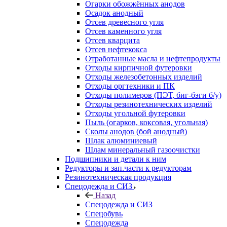
Огарки обожжённых анодов
Осадок анодный
Отсев древесного угля
Отсев каменного угля
Отсев кварцита
Отсев нефтекокса
Отработанные масла и нефтепродукты
Отходы кирпичной футеровки
Отходы железобетонных изделий
Отходы оргтехники и ПК
Отходы полимеров (ПЭТ, биг-бэги б/у)
Отходы резинотехнических изделий
Отходы угольной футеровки
Пыль (огарков, коксовая, угольная)
Сколы анодов (бой анодный)
Шлак алюминиевый
Шлам минеральный газоочистки
Подшипники и детали к ним
Редукторы и зап.части к редукторам
Резинотехническая продукция
Спецодежда и СИЗ
Назад
Спецодежда и СИЗ
Спецобувь
Спецодежда