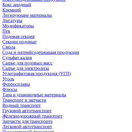
Кокс анодный
Кремний
Легирующие материалы
Лигатуры
Модификаторы
Пек
Подовая секция
Секции подовые
Смола
Сода и натрийсодержащая продукция
Сульфат калия
Сырье для подовых масс
Сырье для электролиза
Углеграфитовая продукция (УГП)
Уголь
Ферросплавы
Флюсы
Тара и упаковочные материалы
Транспорт и запчасти
Водный транспорт
Грузовой автотранспорт
Железнодорожный транспорт
Запчасти для транспорта
Легковой автотранспорт
Пассажирский транспорт