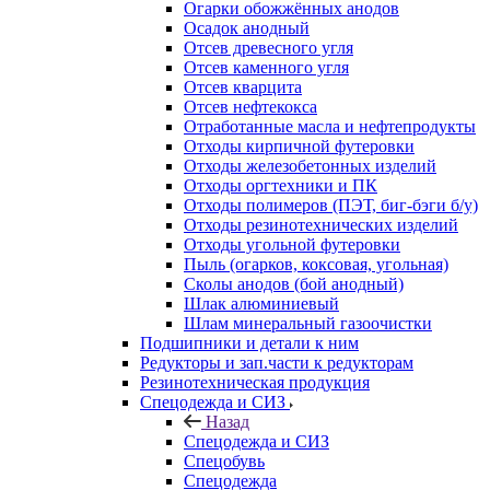
Огарки обожжённых анодов
Осадок анодный
Отсев древесного угля
Отсев каменного угля
Отсев кварцита
Отсев нефтекокса
Отработанные масла и нефтепродукты
Отходы кирпичной футеровки
Отходы железобетонных изделий
Отходы оргтехники и ПК
Отходы полимеров (ПЭТ, биг-бэги б/у)
Отходы резинотехнических изделий
Отходы угольной футеровки
Пыль (огарков, коксовая, угольная)
Сколы анодов (бой анодный)
Шлак алюминиевый
Шлам минеральный газоочистки
Подшипники и детали к ним
Редукторы и зап.части к редукторам
Резинотехническая продукция
Спецодежда и СИЗ
Назад
Спецодежда и СИЗ
Спецобувь
Спецодежда