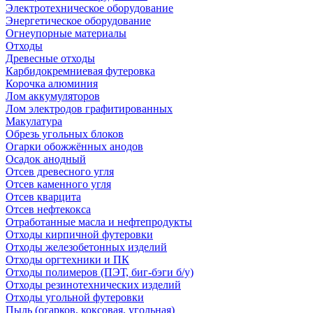
Электротехническое оборудование
Энергетическое оборудование
Огнеупорные материалы
Отходы
Древесные отходы
Карбидокремниевая футеровка
Корочка алюминия
Лом аккумуляторов
Лом электродов графитированных
Макулатура
Обрезь угольных блоков
Огарки обожжённых анодов
Осадок анодный
Отсев древесного угля
Отсев каменного угля
Отсев кварцита
Отсев нефтекокса
Отработанные масла и нефтепродукты
Отходы кирпичной футеровки
Отходы железобетонных изделий
Отходы оргтехники и ПК
Отходы полимеров (ПЭТ, биг-бэги б/у)
Отходы резинотехнических изделий
Отходы угольной футеровки
Пыль (огарков, коксовая, угольная)