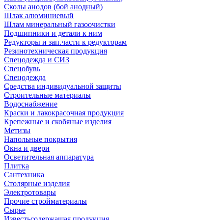
Сколы анодов (бой анодный)
Шлак алюминиевый
Шлам минеральный газоочистки
Подшипники и детали к ним
Редукторы и зап.части к редукторам
Резинотехническая продукция
Спецодежда и СИЗ
Спецобувь
Спецодежда
Средства индивидуальной защиты
Строительные материалы
Водоснабжение
Краски и лакокрасочная продукция
Крепежные и скобяные изделия
Метизы
Напольные покрытия
Окна и двери
Осветительная аппаратура
Плитка
Сантехника
Столярные изделия
Электротовары
Прочие стройматериалы
Сырье
Известьсодержащая продукция