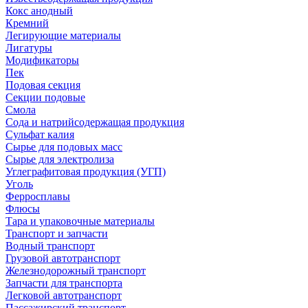
Кокс анодный
Кремний
Легирующие материалы
Лигатуры
Модификаторы
Пек
Подовая секция
Секции подовые
Смола
Сода и натрийсодержащая продукция
Сульфат калия
Сырье для подовых масс
Сырье для электролиза
Углеграфитовая продукция (УГП)
Уголь
Ферросплавы
Флюсы
Тара и упаковочные материалы
Транспорт и запчасти
Водный транспорт
Грузовой автотранспорт
Железнодорожный транспорт
Запчасти для транспорта
Легковой автотранспорт
Пассажирский транспорт