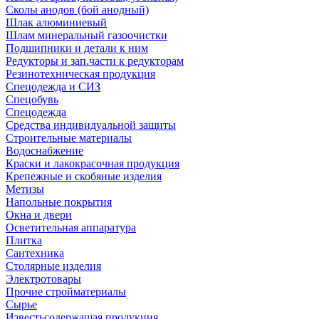
Сколы анодов (бой анодный)
Шлак алюминиевый
Шлам минеральный газоочистки
Подшипники и детали к ним
Редукторы и зап.части к редукторам
Резинотехническая продукция
Спецодежда и СИЗ
Спецобувь
Спецодежда
Средства индивидуальной защиты
Строительные материалы
Водоснабжение
Краски и лакокрасочная продукция
Крепежные и скобяные изделия
Метизы
Напольные покрытия
Окна и двери
Осветительная аппаратура
Плитка
Сантехника
Столярные изделия
Электротовары
Прочие стройматериалы
Сырье
Известьсодержащая продукция