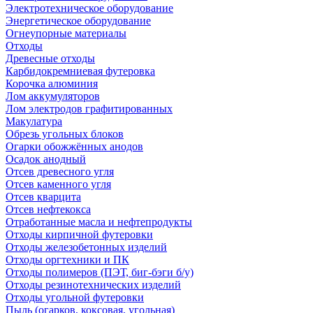
Электротехническое оборудование
Энергетическое оборудование
Огнеупорные материалы
Отходы
Древесные отходы
Карбидокремниевая футеровка
Корочка алюминия
Лом аккумуляторов
Лом электродов графитированных
Макулатура
Обрезь угольных блоков
Огарки обожжённых анодов
Осадок анодный
Отсев древесного угля
Отсев каменного угля
Отсев кварцита
Отсев нефтекокса
Отработанные масла и нефтепродукты
Отходы кирпичной футеровки
Отходы железобетонных изделий
Отходы оргтехники и ПК
Отходы полимеров (ПЭТ, биг-бэги б/у)
Отходы резинотехнических изделий
Отходы угольной футеровки
Пыль (огарков, коксовая, угольная)