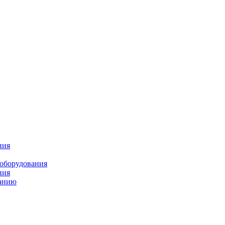
ния
 оборудования
ния
ванию