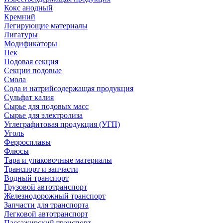
Кокс анодный
Кремний
Легирующие материалы
Лигатуры
Модификаторы
Пек
Подовая секция
Секции подовые
Смола
Сода и натрийсодержащая продукция
Сульфат калия
Сырье для подовых масс
Сырье для электролиза
Углеграфитовая продукция (УГП)
Уголь
Ферросплавы
Флюсы
Тара и упаковочные материалы
Транспорт и запчасти
Водный транспорт
Грузовой автотранспорт
Железнодорожный транспорт
Запчасти для транспорта
Легковой автотранспорт
Пассажирский транспорт