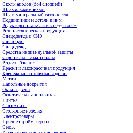
Сколы анодов (бой анодный)
Шлак алюминиевый
Шлам минеральный газоочистки
Подшипники и детали к ним
Редукторы и зап.части к редукторам
Резинотехническая продукция
Спецодежда и СИЗ
Спецобувь
Спецодежда
Средства индивидуальной защиты
Строительные материалы
Водоснабжение
Краски и лакокрасочная продукция
Крепежные и скобяные изделия
Метизы
Напольные покрытия
Окна и двери
Осветительная аппаратура
Плитка
Сантехника
Столярные изделия
Электротовары
Прочие стройматериалы
Сырье
Известьсодержащая продукция