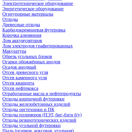
Электротехническое оборудование
Энергетическое оборудование
Огнеупорные материалы
Отходы
Древесные отходы
Карбидокремниевая футеровка
Корочка алюминия
Лом аккумуляторов
Лом электродов графитированных
Макулатура
Обрезь угольных блоков
Огарки обожжённых анодов
Осадок анодный
Отсев древесного угля
Отсев каменного угля
Отсев кварцита
Отсев нефтекокса
Отработанные масла и нефтепродукты
Отходы кирпичной футеровки
Отходы железобетонных изделий
Отходы оргтехники и ПК
Отходы полимеров (ПЭТ, биг-бэги б/у)
Отходы резинотехнических изделий
Отходы угольной футеровки
Пыль (огарков, коксовая, угольная)