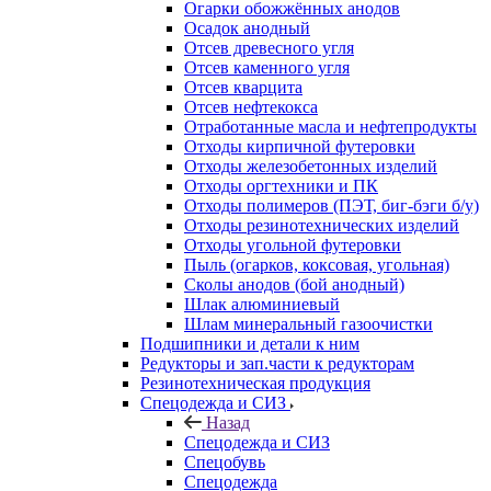
Огарки обожжённых анодов
Осадок анодный
Отсев древесного угля
Отсев каменного угля
Отсев кварцита
Отсев нефтекокса
Отработанные масла и нефтепродукты
Отходы кирпичной футеровки
Отходы железобетонных изделий
Отходы оргтехники и ПК
Отходы полимеров (ПЭТ, биг-бэги б/у)
Отходы резинотехнических изделий
Отходы угольной футеровки
Пыль (огарков, коксовая, угольная)
Сколы анодов (бой анодный)
Шлак алюминиевый
Шлам минеральный газоочистки
Подшипники и детали к ним
Редукторы и зап.части к редукторам
Резинотехническая продукция
Спецодежда и СИЗ
Назад
Спецодежда и СИЗ
Спецобувь
Спецодежда