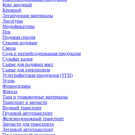
Кокс анодный
Кремний
Легирующие материалы
Лигатуры
Модификаторы
Пек
Подовая секция
Секции подовые
Смола
Сода и натрийсодержащая продукция
Сульфат калия
Сырье для подовых масс
Сырье для электролиза
Углеграфитовая продукция (УГП)
Уголь
Ферросплавы
Флюсы
Тара и упаковочные материалы
Транспорт и запчасти
Водный транспорт
Грузовой автотранспорт
Железнодорожный транспорт
Запчасти для транспорта
Легковой автотранспорт
Пассажирский транспорт