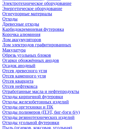
Электротехническое оборудование
Энергетическое оборудование
Огнеупорные материалы
Отходы
Древесные отходы
Карбидокремниевая футеровка
Корочка алюминия
Лом аккумуляторов
Лом электродов графитированных
Макулатура
Обрезь угольных блоков
Огарки обожжённых анодов
Осадок анодный
Отсев древесного угля
Отсев каменного угля
Отсев кварцита
Отсев нефтекокса
Отработанные масла и нефтепродукты
Отходы кирпичной футеровки
Отходы железобетонных изделий
Отходы оргтехники и ПК
Отходы полимеров (ПЭТ, биг-бэги б/у)
Отходы резинотехнических изделий
Отходы угольной футеровки
Пыль (огарков, коксовая, угольная)