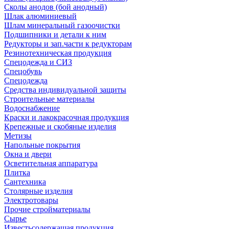
Сколы анодов (бой анодный)
Шлак алюминиевый
Шлам минеральный газоочистки
Подшипники и детали к ним
Редукторы и зап.части к редукторам
Резинотехническая продукция
Спецодежда и СИЗ
Спецобувь
Спецодежда
Средства индивидуальной защиты
Строительные материалы
Водоснабжение
Краски и лакокрасочная продукция
Крепежные и скобяные изделия
Метизы
Напольные покрытия
Окна и двери
Осветительная аппаратура
Плитка
Сантехника
Столярные изделия
Электротовары
Прочие стройматериалы
Сырье
Известьсодержащая продукция