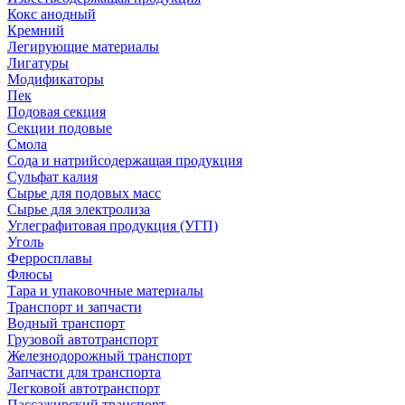
Кокс анодный
Кремний
Легирующие материалы
Лигатуры
Модификаторы
Пек
Подовая секция
Секции подовые
Смола
Сода и натрийсодержащая продукция
Сульфат калия
Сырье для подовых масс
Сырье для электролиза
Углеграфитовая продукция (УГП)
Уголь
Ферросплавы
Флюсы
Тара и упаковочные материалы
Транспорт и запчасти
Водный транспорт
Грузовой автотранспорт
Железнодорожный транспорт
Запчасти для транспорта
Легковой автотранспорт
Пассажирский транспорт