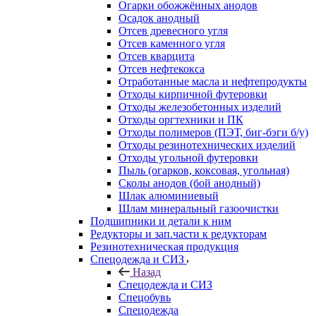
Огарки обожжённых анодов
Осадок анодный
Отсев древесного угля
Отсев каменного угля
Отсев кварцита
Отсев нефтекокса
Отработанные масла и нефтепродукты
Отходы кирпичной футеровки
Отходы железобетонных изделий
Отходы оргтехники и ПК
Отходы полимеров (ПЭТ, биг-бэги б/у)
Отходы резинотехнических изделий
Отходы угольной футеровки
Пыль (огарков, коксовая, угольная)
Сколы анодов (бой анодный)
Шлак алюминиевый
Шлам минеральный газоочистки
Подшипники и детали к ним
Редукторы и зап.части к редукторам
Резинотехническая продукция
Спецодежда и СИЗ
Назад
Спецодежда и СИЗ
Спецобувь
Спецодежда