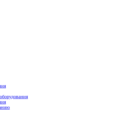
ния
 оборудования
ния
ванию