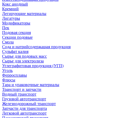
Кокс анодный
Кремний
Легирующие материалы
Лигатуры
Модификаторы
Пек
Подовая секция
Секции подовые
Смола
Сода и натрийсодержащая продукция
Сульфат калия
Сырье для подовых масс
Сырье для электролиза
Углеграфитовая продукция (УГП)
Уголь
Ферросплавы
Флюсы
Тара и упаковочные материалы
Транспорт и запчасти
Водный транспорт
Грузовой автотранспорт
Железнодорожный транспорт
Запчасти для транспорта
Легковой автотранспорт
Пассажирский транспорт