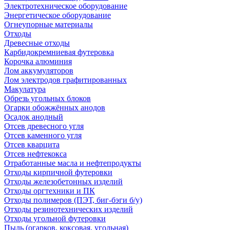
Электротехническое оборудование
Энергетическое оборудование
Огнеупорные материалы
Отходы
Древесные отходы
Карбидокремниевая футеровка
Корочка алюминия
Лом аккумуляторов
Лом электродов графитированных
Макулатура
Обрезь угольных блоков
Огарки обожжённых анодов
Осадок анодный
Отсев древесного угля
Отсев каменного угля
Отсев кварцита
Отсев нефтекокса
Отработанные масла и нефтепродукты
Отходы кирпичной футеровки
Отходы железобетонных изделий
Отходы оргтехники и ПК
Отходы полимеров (ПЭТ, биг-бэги б/у)
Отходы резинотехнических изделий
Отходы угольной футеровки
Пыль (огарков, коксовая, угольная)