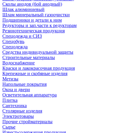
Сколы анодов (бой анодный)
Шлак алюминиевый
Шлам минеральный газоочистки
Подшипники и детали к ним
Редукторы и зап.части к редукторам
Резинотехническая продукция
Спецодежда и СИЗ
Спецобувь
Спецодежда
Средства индивидуальной защиты
Строительные материалы
Водоснабжение
Краски и лакокрасочная продукция
Крепежные и скобяные изделия
Метизы
Напольные покрытия
Окна и двери
Осветительная аппаратура
Плитка
Сантехника
Столярные изделия
Электротовары
Прочие стройматериалы
Сырье
Известьсодержащая продукция