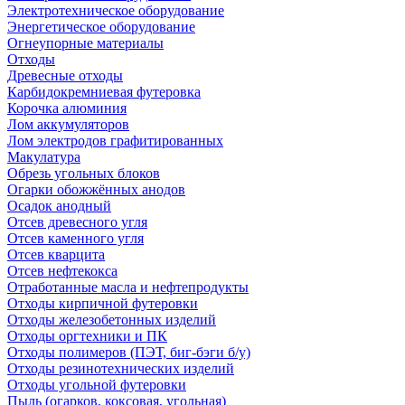
Электротехническое оборудование
Энергетическое оборудование
Огнеупорные материалы
Отходы
Древесные отходы
Карбидокремниевая футеровка
Корочка алюминия
Лом аккумуляторов
Лом электродов графитированных
Макулатура
Обрезь угольных блоков
Огарки обожжённых анодов
Осадок анодный
Отсев древесного угля
Отсев каменного угля
Отсев кварцита
Отсев нефтекокса
Отработанные масла и нефтепродукты
Отходы кирпичной футеровки
Отходы железобетонных изделий
Отходы оргтехники и ПК
Отходы полимеров (ПЭТ, биг-бэги б/у)
Отходы резинотехнических изделий
Отходы угольной футеровки
Пыль (огарков, коксовая, угольная)