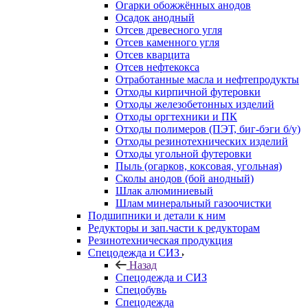
Огарки обожжённых анодов
Осадок анодный
Отсев древесного угля
Отсев каменного угля
Отсев кварцита
Отсев нефтекокса
Отработанные масла и нефтепродукты
Отходы кирпичной футеровки
Отходы железобетонных изделий
Отходы оргтехники и ПК
Отходы полимеров (ПЭТ, биг-бэги б/у)
Отходы резинотехнических изделий
Отходы угольной футеровки
Пыль (огарков, коксовая, угольная)
Сколы анодов (бой анодный)
Шлак алюминиевый
Шлам минеральный газоочистки
Подшипники и детали к ним
Редукторы и зап.части к редукторам
Резинотехническая продукция
Спецодежда и СИЗ
Назад
Спецодежда и СИЗ
Спецобувь
Спецодежда