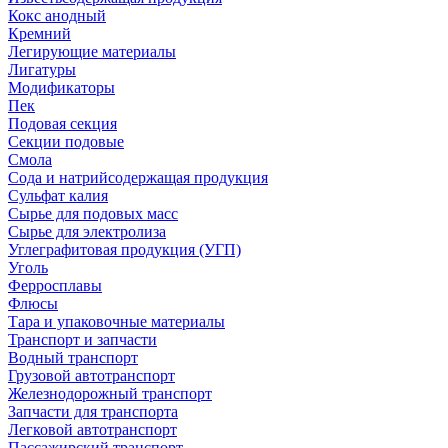
Кокс анодный
Кремний
Легирующие материалы
Лигатуры
Модификаторы
Пек
Подовая секция
Секции подовые
Смола
Сода и натрийсодержащая продукция
Сульфат калия
Сырье для подовых масс
Сырье для электролиза
Углеграфитовая продукция (УГП)
Уголь
Ферросплавы
Флюсы
Тара и упаковочные материалы
Транспорт и запчасти
Водный транспорт
Грузовой автотранспорт
Железнодорожный транспорт
Запчасти для транспорта
Легковой автотранспорт
Пассажирский транспорт