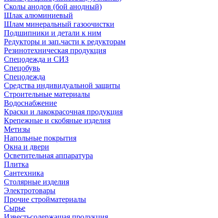
Сколы анодов (бой анодный)
Шлак алюминиевый
Шлам минеральный газоочистки
Подшипники и детали к ним
Редукторы и зап.части к редукторам
Резинотехническая продукция
Спецодежда и СИЗ
Спецобувь
Спецодежда
Средства индивидуальной защиты
Строительные материалы
Водоснабжение
Краски и лакокрасочная продукция
Крепежные и скобяные изделия
Метизы
Напольные покрытия
Окна и двери
Осветительная аппаратура
Плитка
Сантехника
Столярные изделия
Электротовары
Прочие стройматериалы
Сырье
Известьсодержащая продукция