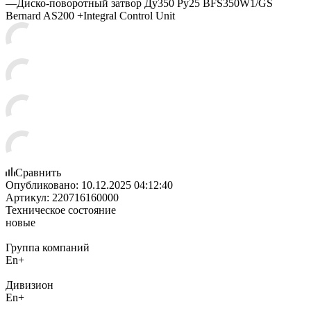
—
Диско-поворотный затвор Ду350 Ру25 BFS350W1/GS
Bernard AS200 +Integral Control Unit
Сравнить
Опубликовано:
10.12.2025 04:12:40
Артикул:
220716160000
Техническое состояние
новые
Группа компаний
En+
Дивизион
En+