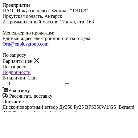
Предприятие
ПАО "Иркутскэнерго" Филиал "ТЭЦ-9"
Иркутская область, Ангарск
2 Промышленный массив, 17 кв-л, стр. 163
Менеджер по продажам:
Единый адрес электронной почты отдела:
Orn@enplusgroup.com
По запросу
Варианты цен
По запросу
Подробности
В наличии: 1 шт
В корзину
Рассчитать доставку
Описание
Диско-поворотный затвор Ду350 Ру25 BFS350W1/GS Bernard
AS200 +Integral Control Unit, новый
2026 © РУСАЛ / ЭН+: Неликвиды
Служба СигнАЛ
Контакты
Политика конфиденциальности