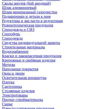
Сколы анодов (бой анодный)
Шлак алюминиевый
Шлам минеральный газоочистки
Подшипники и детали к ним
Редукторы и зап.части к редукторам
Резинотехническая продукция
Спецодежда и СИЗ
Спецобувь
Спецодежда
Средства индивидуальной защиты
Строительные материалы
Водоснабжение
Краски и лакокрасочная продукция
Крепежные и скобяные изделия
Метизы
Напольные покрытия
Окна и двери
Осветительная аппаратура
Плитка
Сантехника
Столярные изделия
Электротовары
Прочие стройматериалы
Сырье
Известьсодержащая продукция