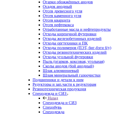
Огарки обожжённых анодов
Осадок анодный
Отсев древесного угля
Отсев каменного угля
Отсев кварцита
Отсев нефтекокса
Отработанные масла и нефтепродукты
Отходы кирпичной футеровки
Отходы железобетонных изделий
Отходы оргтехники и ПК
Отходы полимеров (ПЭТ, биг-бэги б/у)
Отходы резинотехнических изделий
Отходы угольной футеровки
Пыль (огарков, коксовая, угольная)
Сколы анодов (бой анодный)
Шлак алюминиевый
Шлам минеральный газоочистки
Подшипники и детали к ним
Редукторы и зап.части к редукторам
Резинотехническая продукция
Спецодежда и СИЗ
Назад
Спецодежда и СИЗ
Спецобувь
Спецодежда