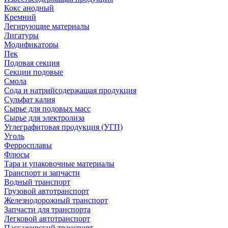
Кокс анодный
Кремний
Легирующие материалы
Лигатуры
Модификаторы
Пек
Подовая секция
Секции подовые
Смола
Сода и натрийсодержащая продукция
Сульфат калия
Сырье для подовых масс
Сырье для электролиза
Углеграфитовая продукция (УГП)
Уголь
Ферросплавы
Флюсы
Тара и упаковочные материалы
Транспорт и запчасти
Водный транспорт
Грузовой автотранспорт
Железнодорожный транспорт
Запчасти для транспорта
Легковой автотранспорт
Пассажирский транспорт