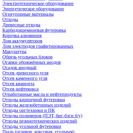
Электротехническое оборудование
Энергетическое оборудование
Огнеупорные материалы
Отходы
Древесные отходы
Карбидокремниевая футеровка
Корочка алюминия
Лом аккумуляторов
Лом электродов графитированных
Макулатура
Обрезь угольных блоков
Огарки обожжённых анодов
Осадок анодный
Отсев древесного угля
Отсев каменного угля
Отсев кварцита
Отсев нефтекокса
Отработанные масла и нефтепродукты
Отходы кирпичной футеровки
Отходы железобетонных изделий
Отходы оргтехники и ПК
Отходы полимеров (ПЭТ, биг-бэги б/у)
Отходы резинотехнических изделий
Отходы угольной футеровки
Пыль (огарков, коксовая, угольная)