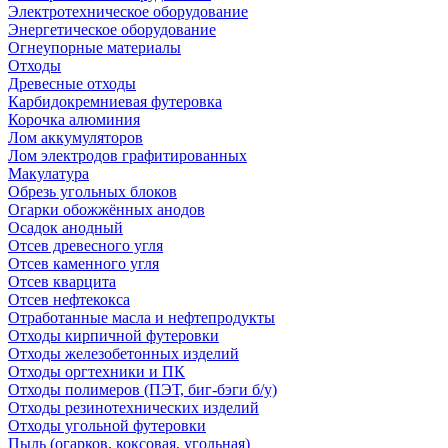
Электротехническое оборудование
Энергетическое оборудование
Огнеупорные материалы
Отходы
Древесные отходы
Карбидокремниевая футеровка
Корочка алюминия
Лом аккумуляторов
Лом электродов графитированных
Макулатура
Обрезь угольных блоков
Огарки обожжённых анодов
Осадок анодный
Отсев древесного угля
Отсев каменного угля
Отсев кварцита
Отсев нефтекокса
Отработанные масла и нефтепродукты
Отходы кирпичной футеровки
Отходы железобетонных изделий
Отходы оргтехники и ПК
Отходы полимеров (ПЭТ, биг-бэги б/у)
Отходы резинотехнических изделий
Отходы угольной футеровки
Пыль (огарков, коксовая, угольная)