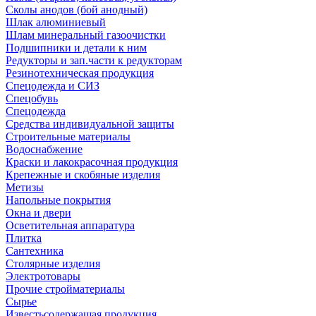
Сколы анодов (бой анодный)
Шлак алюминиевый
Шлам минеральный газоочистки
Подшипники и детали к ним
Редукторы и зап.части к редукторам
Резинотехническая продукция
Спецодежда и СИЗ
Спецобувь
Спецодежда
Средства индивидуальной защиты
Строительные материалы
Водоснабжение
Краски и лакокрасочная продукция
Крепежные и скобяные изделия
Метизы
Напольные покрытия
Окна и двери
Осветительная аппаратура
Плитка
Сантехника
Столярные изделия
Электротовары
Прочие стройматериалы
Сырье
Известьсодержащая продукция