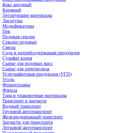
Кокс анодный
Кремний
Легирующие материалы
Лигатуры
Модификаторы
Пек
Подовая секция
Секции подовые
Смола
Сода и натрийсодержащая продукция
Сульфат калия
Сырье для подовых масс
Сырье для электролиза
Углеграфитовая продукция (УГП)
Уголь
Ферросплавы
Флюсы
Тара и упаковочные материалы
Транспорт и запчасти
Водный транспорт
Грузовой автотранспорт
Железнодорожный транспорт
Запчасти для транспорта
Легковой автотранспорт
Пассажирский транспорт