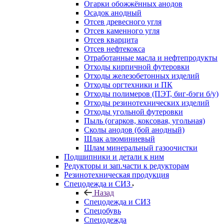
Огарки обожжённых анодов
Осадок анодный
Отсев древесного угля
Отсев каменного угля
Отсев кварцита
Отсев нефтекокса
Отработанные масла и нефтепродукты
Отходы кирпичной футеровки
Отходы железобетонных изделий
Отходы оргтехники и ПК
Отходы полимеров (ПЭТ, биг-бэги б/у)
Отходы резинотехнических изделий
Отходы угольной футеровки
Пыль (огарков, коксовая, угольная)
Сколы анодов (бой анодный)
Шлак алюминиевый
Шлам минеральный газоочистки
Подшипники и детали к ним
Редукторы и зап.части к редукторам
Резинотехническая продукция
Спецодежда и СИЗ
Назад
Спецодежда и СИЗ
Спецобувь
Спецодежда