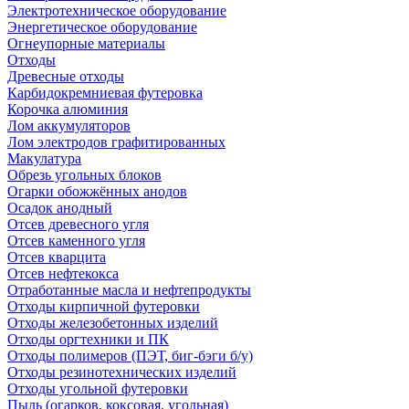
Электротехническое оборудование
Энергетическое оборудование
Огнеупорные материалы
Отходы
Древесные отходы
Карбидокремниевая футеровка
Корочка алюминия
Лом аккумуляторов
Лом электродов графитированных
Макулатура
Обрезь угольных блоков
Огарки обожжённых анодов
Осадок анодный
Отсев древесного угля
Отсев каменного угля
Отсев кварцита
Отсев нефтекокса
Отработанные масла и нефтепродукты
Отходы кирпичной футеровки
Отходы железобетонных изделий
Отходы оргтехники и ПК
Отходы полимеров (ПЭТ, биг-бэги б/у)
Отходы резинотехнических изделий
Отходы угольной футеровки
Пыль (огарков, коксовая, угольная)