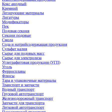
Кокс анодный
Кремний
Легирующие материалы
Лигатуры
Модификаторы
Пек
Подовая секция
Секции подовые
Смола
Сода и натрийсодержащая продукция
Сульфат калия
Сырье для подовых масс
Сырье для электролиза
Углеграфитовая продукция (УГП)
Уголь
Ферросплавы
Флюсы
Тара и упаковочные материалы
Транспорт и запчасти
Водный транспорт
Грузовой автотранспорт
Железнодорожный транспорт
Запчасти для транспорта
Легковой автотранспорт
Пассажирский транспорт