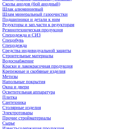
Сколы анодов (бой анодный)
Шлак алюминиевый
Шлам минеральный газоочистки
Подшипники и детали к ним
Редукторы и зап.части к редукторам
Резинотехническая продукция
Спецодежда и СИЗ
Спецобувь
Спецодежда
Средства индивидуальной защиты
Строительные материалы
Водоснабжение
Краски и лакокрасочная продукция
Крепежные и скобяные изделия
Метизы
Напольные покрытия
Окна и двери
Осветительная аппаратура
Плитка
Сантехника
Столярные изделия
Электротовары
Прочие стройматериалы
Сырье
Известьсодержащая продукция