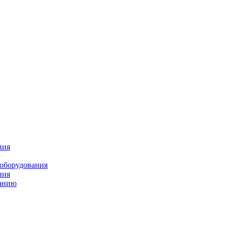
ния
 оборудования
ния
ванию