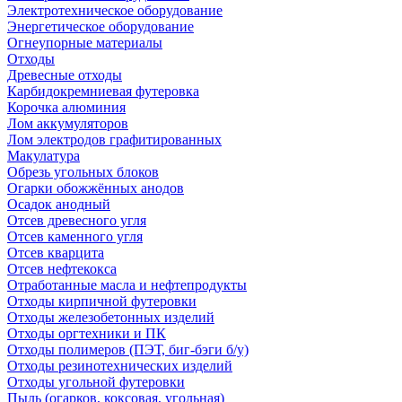
Электротехническое оборудование
Энергетическое оборудование
Огнеупорные материалы
Отходы
Древесные отходы
Карбидокремниевая футеровка
Корочка алюминия
Лом аккумуляторов
Лом электродов графитированных
Макулатура
Обрезь угольных блоков
Огарки обожжённых анодов
Осадок анодный
Отсев древесного угля
Отсев каменного угля
Отсев кварцита
Отсев нефтекокса
Отработанные масла и нефтепродукты
Отходы кирпичной футеровки
Отходы железобетонных изделий
Отходы оргтехники и ПК
Отходы полимеров (ПЭТ, биг-бэги б/у)
Отходы резинотехнических изделий
Отходы угольной футеровки
Пыль (огарков, коксовая, угольная)