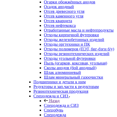
Огарки обожжённых анодов
Осадок анодный
Отсев древесного угля
Отсев каменного угля
Отсев кварцита
Отсев нефтекокса
Отработанные масла и нефтепродукты
Отходы кирпичной футеровки
Отходы железобетонных изделий
Отходы оргтехники и ПК
Отходы полимеров (ПЭТ, биг-бэги б/у)
Отходы резинотехнических изделий
Отходы угольной футеровки
Пыль (огарков, коксовая, угольная)
Сколы анодов (бой анодный)
Шлак алюминиевый
Шлам минеральный газоочистки
Подшипники и детали к ним
Редукторы и зап.части к редукторам
Резинотехническая продукция
Спецодежда и СИЗ
Назад
Спецодежда и СИЗ
Спецобувь
Спецодежда