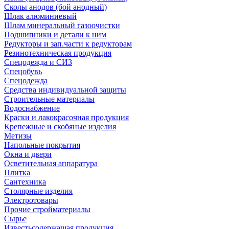
Сколы анодов (бой анодный)
Шлак алюминиевый
Шлам минеральный газоочистки
Подшипники и детали к ним
Редукторы и зап.части к редукторам
Резинотехническая продукция
Спецодежда и СИЗ
Спецобувь
Спецодежда
Средства индивидуальной защиты
Строительные материалы
Водоснабжение
Краски и лакокрасочная продукция
Крепежные и скобяные изделия
Метизы
Напольные покрытия
Окна и двери
Осветительная аппаратура
Плитка
Сантехника
Столярные изделия
Электротовары
Прочие стройматериалы
Сырье
Известьсодержащая продукция