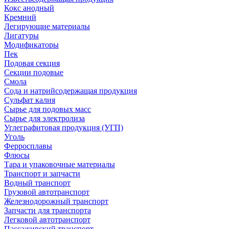
Кокс анодный
Кремний
Легирующие материалы
Лигатуры
Модификаторы
Пек
Подовая секция
Секции подовые
Смола
Сода и натрийсодержащая продукция
Сульфат калия
Сырье для подовых масс
Сырье для электролиза
Углеграфитовая продукция (УГП)
Уголь
Ферросплавы
Флюсы
Тара и упаковочные материалы
Транспорт и запчасти
Водный транспорт
Грузовой автотранспорт
Железнодорожный транспорт
Запчасти для транспорта
Легковой автотранспорт
Пассажирский транспорт