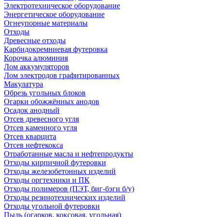
Электротехническое оборудование
Энергетическое оборудование
Огнеупорные материалы
Отходы
Древесные отходы
Карбидокремниевая футеровка
Корочка алюминия
Лом аккумуляторов
Лом электродов графитированных
Макулатура
Обрезь угольных блоков
Огарки обожжённых анодов
Осадок анодный
Отсев древесного угля
Отсев каменного угля
Отсев кварцита
Отсев нефтекокса
Отработанные масла и нефтепродукты
Отходы кирпичной футеровки
Отходы железобетонных изделий
Отходы оргтехники и ПК
Отходы полимеров (ПЭТ, биг-бэги б/у)
Отходы резинотехнических изделий
Отходы угольной футеровки
Пыль (огарков, коксовая, угольная)