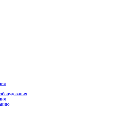
ния
 оборудования
ния
ванию