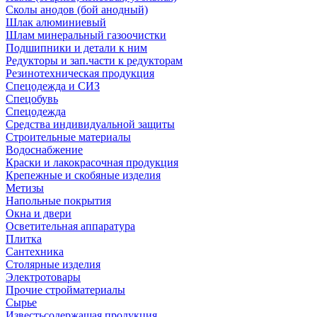
Сколы анодов (бой анодный)
Шлак алюминиевый
Шлам минеральный газоочистки
Подшипники и детали к ним
Редукторы и зап.части к редукторам
Резинотехническая продукция
Спецодежда и СИЗ
Спецобувь
Спецодежда
Средства индивидуальной защиты
Строительные материалы
Водоснабжение
Краски и лакокрасочная продукция
Крепежные и скобяные изделия
Метизы
Напольные покрытия
Окна и двери
Осветительная аппаратура
Плитка
Сантехника
Столярные изделия
Электротовары
Прочие стройматериалы
Сырье
Известьсодержащая продукция