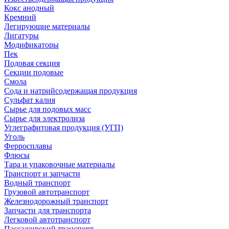
Кокс анодный
Кремний
Легирующие материалы
Лигатуры
Модификаторы
Пек
Подовая секция
Секции подовые
Смола
Сода и натрийсодержащая продукция
Сульфат калия
Сырье для подовых масс
Сырье для электролиза
Углеграфитовая продукция (УГП)
Уголь
Ферросплавы
Флюсы
Тара и упаковочные материалы
Транспорт и запчасти
Водный транспорт
Грузовой автотранспорт
Железнодорожный транспорт
Запчасти для транспорта
Легковой автотранспорт
Пассажирский транспорт