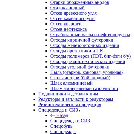
Огарки обожжённых анодов
Осадок анодный
Отсев древесного угля
Отсев каменного угля
Отсев кварцита
Отсев нефтекокса
Отработанные масла и нефтепродукты
Отходы кирпичной футеровки
Отходы железобетонных изделий
Отходы оргтехники и ПК
Отходы полимеров (ПЭТ, биг-бэги б/у)
Отходы резинотехнических изделий
Отходы угольной футеровки
Пыль (огарков, коксовая, угольная)
Сколы анодов (бой анодный)
Шлак алюминиевый
Шлам минеральный газоочистки
Подшипники и детали к ним
Редукторы и зап.части к редукторам
Резинотехническая продукция
Спецодежда и СИЗ
Назад
Спецодежда и СИЗ
Спецобувь
Спецодежда