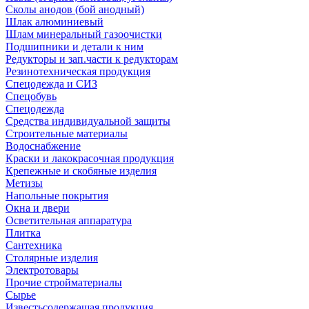
Сколы анодов (бой анодный)
Шлак алюминиевый
Шлам минеральный газоочистки
Подшипники и детали к ним
Редукторы и зап.части к редукторам
Резинотехническая продукция
Спецодежда и СИЗ
Спецобувь
Спецодежда
Средства индивидуальной защиты
Строительные материалы
Водоснабжение
Краски и лакокрасочная продукция
Крепежные и скобяные изделия
Метизы
Напольные покрытия
Окна и двери
Осветительная аппаратура
Плитка
Сантехника
Столярные изделия
Электротовары
Прочие стройматериалы
Сырье
Известьсодержащая продукция