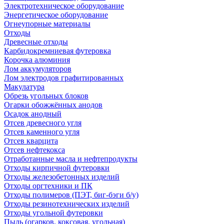
Электротехническое оборудование
Энергетическое оборудование
Огнеупорные материалы
Отходы
Древесные отходы
Карбидокремниевая футеровка
Корочка алюминия
Лом аккумуляторов
Лом электродов графитированных
Макулатура
Обрезь угольных блоков
Огарки обожжённых анодов
Осадок анодный
Отсев древесного угля
Отсев каменного угля
Отсев кварцита
Отсев нефтекокса
Отработанные масла и нефтепродукты
Отходы кирпичной футеровки
Отходы железобетонных изделий
Отходы оргтехники и ПК
Отходы полимеров (ПЭТ, биг-бэги б/у)
Отходы резинотехнических изделий
Отходы угольной футеровки
Пыль (огарков, коксовая, угольная)