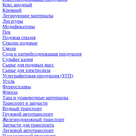
Кокс анодный
Кремний
Легирующие материалы
Лигатуры
Модификаторы
Пек
Подовая секция
Секции подовые
Смола
Сода и натрийсодержащая продукция
Сульфат калия
Сырье для подовых масс
Сырье для электролиза
Углеграфитовая продукция (УГП)
Уголь
Ферросплавы
Флюсы
Тара и упаковочные материалы
Транспорт и запчасти
Водный транспорт
Грузовой автотранспорт
Железнодорожный транспорт
Запчасти для транспорта
Легковой автотранспорт
Пассажирский транспорт