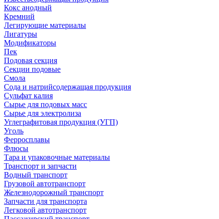
Кокс анодный
Кремний
Легирующие материалы
Лигатуры
Модификаторы
Пек
Подовая секция
Секции подовые
Смола
Сода и натрийсодержащая продукция
Сульфат калия
Сырье для подовых масс
Сырье для электролиза
Углеграфитовая продукция (УГП)
Уголь
Ферросплавы
Флюсы
Тара и упаковочные материалы
Транспорт и запчасти
Водный транспорт
Грузовой автотранспорт
Железнодорожный транспорт
Запчасти для транспорта
Легковой автотранспорт
Пассажирский транспорт