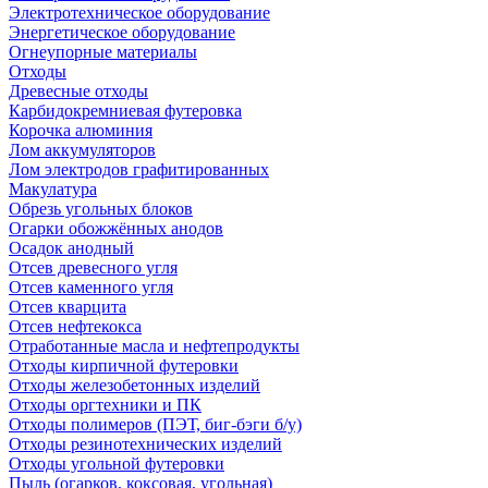
Электротехническое оборудование
Энергетическое оборудование
Огнеупорные материалы
Отходы
Древесные отходы
Карбидокремниевая футеровка
Корочка алюминия
Лом аккумуляторов
Лом электродов графитированных
Макулатура
Обрезь угольных блоков
Огарки обожжённых анодов
Осадок анодный
Отсев древесного угля
Отсев каменного угля
Отсев кварцита
Отсев нефтекокса
Отработанные масла и нефтепродукты
Отходы кирпичной футеровки
Отходы железобетонных изделий
Отходы оргтехники и ПК
Отходы полимеров (ПЭТ, биг-бэги б/у)
Отходы резинотехнических изделий
Отходы угольной футеровки
Пыль (огарков, коксовая, угольная)