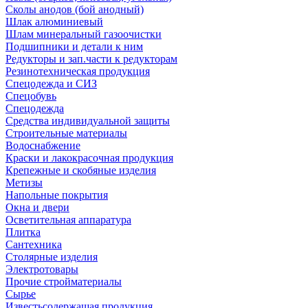
Сколы анодов (бой анодный)
Шлак алюминиевый
Шлам минеральный газоочистки
Подшипники и детали к ним
Редукторы и зап.части к редукторам
Резинотехническая продукция
Спецодежда и СИЗ
Спецобувь
Спецодежда
Средства индивидуальной защиты
Строительные материалы
Водоснабжение
Краски и лакокрасочная продукция
Крепежные и скобяные изделия
Метизы
Напольные покрытия
Окна и двери
Осветительная аппаратура
Плитка
Сантехника
Столярные изделия
Электротовары
Прочие стройматериалы
Сырье
Известьсодержащая продукция