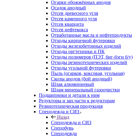
Огарки обожжённых анодов
Осадок анодный
Отсев древесного угля
Отсев каменного угля
Отсев кварцита
Отсев нефтекокса
Отработанные масла и нефтепродукты
Отходы кирпичной футеровки
Отходы железобетонных изделий
Отходы оргтехники и ПК
Отходы полимеров (ПЭТ, биг-бэги б/у)
Отходы резинотехнических изделий
Отходы угольной футеровки
Пыль (огарков, коксовая, угольная)
Сколы анодов (бой анодный)
Шлак алюминиевый
Шлам минеральный газоочистки
Подшипники и детали к ним
Редукторы и зап.части к редукторам
Резинотехническая продукция
Спецодежда и СИЗ
Назад
Спецодежда и СИЗ
Спецобувь
Спецодежда