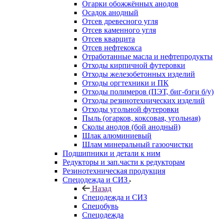
Огарки обожжённых анодов
Осадок анодный
Отсев древесного угля
Отсев каменного угля
Отсев кварцита
Отсев нефтекокса
Отработанные масла и нефтепродукты
Отходы кирпичной футеровки
Отходы железобетонных изделий
Отходы оргтехники и ПК
Отходы полимеров (ПЭТ, биг-бэги б/у)
Отходы резинотехнических изделий
Отходы угольной футеровки
Пыль (огарков, коксовая, угольная)
Сколы анодов (бой анодный)
Шлак алюминиевый
Шлам минеральный газоочистки
Подшипники и детали к ним
Редукторы и зап.части к редукторам
Резинотехническая продукция
Спецодежда и СИЗ
Назад
Спецодежда и СИЗ
Спецобувь
Спецодежда