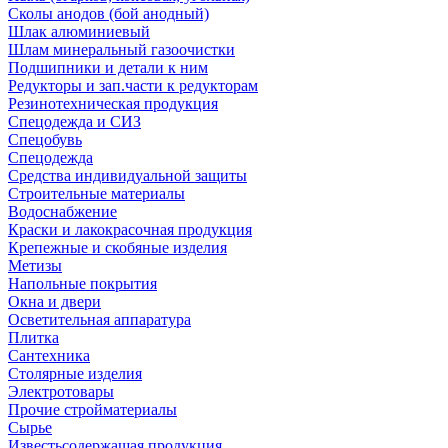
Сколы анодов (бой анодный)
Шлак алюминиевый
Шлам минеральный газоочистки
Подшипники и детали к ним
Редукторы и зап.части к редукторам
Резинотехническая продукция
Спецодежда и СИЗ
Спецобувь
Спецодежда
Средства индивидуальной защиты
Строительные материалы
Водоснабжение
Краски и лакокрасочная продукция
Крепежные и скобяные изделия
Метизы
Напольные покрытия
Окна и двери
Осветительная аппаратура
Плитка
Сантехника
Столярные изделия
Электротовары
Прочие стройматериалы
Сырье
Известьсодержащая продукция