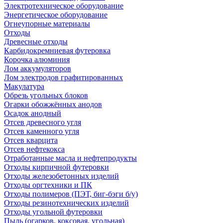
Электротехническое оборудование
Энергетическое оборудование
Огнеупорные материалы
Отходы
Древесные отходы
Карбидокремниевая футеровка
Корочка алюминия
Лом аккумуляторов
Лом электродов графитированных
Макулатура
Обрезь угольных блоков
Огарки обожжённых анодов
Осадок анодный
Отсев древесного угля
Отсев каменного угля
Отсев кварцита
Отсев нефтекокса
Отработанные масла и нефтепродукты
Отходы кирпичной футеровки
Отходы железобетонных изделий
Отходы оргтехники и ПК
Отходы полимеров (ПЭТ, биг-бэги б/у)
Отходы резинотехнических изделий
Отходы угольной футеровки
Пыль (огарков, коксовая, угольная)