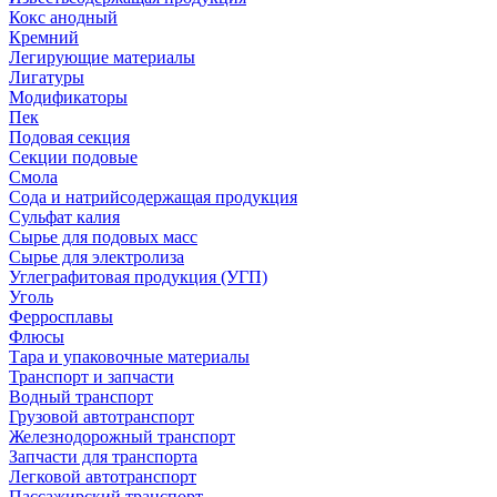
Кокс анодный
Кремний
Легирующие материалы
Лигатуры
Модификаторы
Пек
Подовая секция
Секции подовые
Смола
Сода и натрийсодержащая продукция
Сульфат калия
Сырье для подовых масс
Сырье для электролиза
Углеграфитовая продукция (УГП)
Уголь
Ферросплавы
Флюсы
Тара и упаковочные материалы
Транспорт и запчасти
Водный транспорт
Грузовой автотранспорт
Железнодорожный транспорт
Запчасти для транспорта
Легковой автотранспорт
Пассажирский транспорт