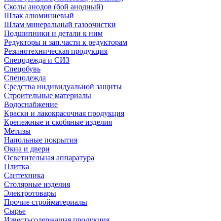
Сколы анодов (бой анодный)
Шлак алюминиевый
Шлам минеральный газоочистки
Подшипники и детали к ним
Редукторы и зап.части к редукторам
Резинотехническая продукция
Спецодежда и СИЗ
Спецобувь
Спецодежда
Средства индивидуальной защиты
Строительные материалы
Водоснабжение
Краски и лакокрасочная продукция
Крепежные и скобяные изделия
Метизы
Напольные покрытия
Окна и двери
Осветительная аппаратура
Плитка
Сантехника
Столярные изделия
Электротовары
Прочие стройматериалы
Сырье
Известьсодержащая продукция