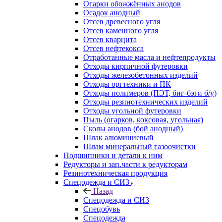
Огарки обожжённых анодов
Осадок анодный
Отсев древесного угля
Отсев каменного угля
Отсев кварцита
Отсев нефтекокса
Отработанные масла и нефтепродукты
Отходы кирпичной футеровки
Отходы железобетонных изделий
Отходы оргтехники и ПК
Отходы полимеров (ПЭТ, биг-бэги б/у)
Отходы резинотехнических изделий
Отходы угольной футеровки
Пыль (огарков, коксовая, угольная)
Сколы анодов (бой анодный)
Шлак алюминиевый
Шлам минеральный газоочистки
Подшипники и детали к ним
Редукторы и зап.части к редукторам
Резинотехническая продукция
Спецодежда и СИЗ
Назад
Спецодежда и СИЗ
Спецобувь
Спецодежда