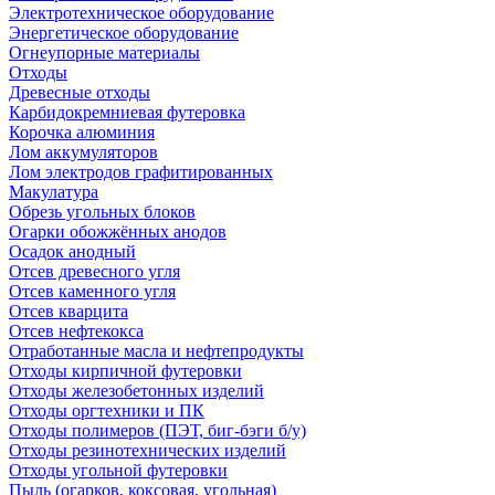
Электротехническое оборудование
Энергетическое оборудование
Огнеупорные материалы
Отходы
Древесные отходы
Карбидокремниевая футеровка
Корочка алюминия
Лом аккумуляторов
Лом электродов графитированных
Макулатура
Обрезь угольных блоков
Огарки обожжённых анодов
Осадок анодный
Отсев древесного угля
Отсев каменного угля
Отсев кварцита
Отсев нефтекокса
Отработанные масла и нефтепродукты
Отходы кирпичной футеровки
Отходы железобетонных изделий
Отходы оргтехники и ПК
Отходы полимеров (ПЭТ, биг-бэги б/у)
Отходы резинотехнических изделий
Отходы угольной футеровки
Пыль (огарков, коксовая, угольная)