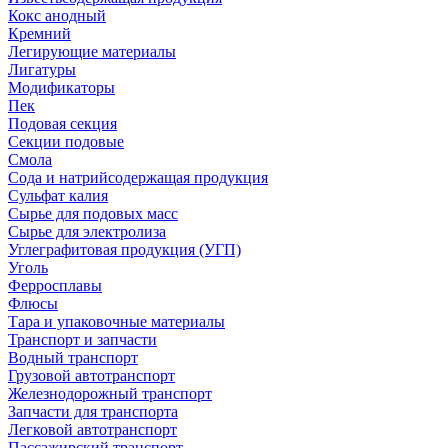
Кокс анодный
Кремний
Легирующие материалы
Лигатуры
Модификаторы
Пек
Подовая секция
Секции подовые
Смола
Сода и натрийсодержащая продукция
Сульфат калия
Сырье для подовых масс
Сырье для электролиза
Углеграфитовая продукция (УГП)
Уголь
Ферросплавы
Флюсы
Тара и упаковочные материалы
Транспорт и запчасти
Водный транспорт
Грузовой автотранспорт
Железнодорожный транспорт
Запчасти для транспорта
Легковой автотранспорт
Пассажирский транспорт