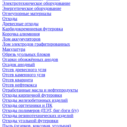
Электротехническое оборудование
Энергетическое оборудование
Огнеупорные материалы
Отходы
Древесные отходы
Карбидокремниевая футеровка
Корочка алюминия
Лом аккумуляторов
Лом электродов графитированных
Макулатура
Обрезь угольных блоков
Огарки обожжённых анодов
Осадок анодный
Отсев древесного угля
Отсев каменного угля
Отсев кварцита
Отсев нефтекокса
Отработанные масла и нефтепродукты
Отходы кирпичной футеровки
Отходы железобетонных изделий
Отходы оргтехники и ПК
Отходы полимеров (ПЭТ, биг-бэги б/у)
Отходы резинотехнических изделий
Отходы угольной футеровки
Пыль (огарков, коксовая, угольная)