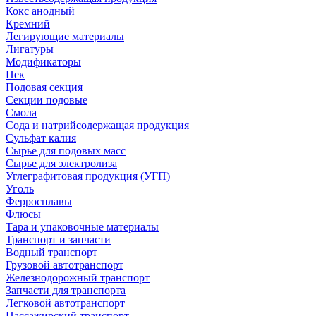
Кокс анодный
Кремний
Легирующие материалы
Лигатуры
Модификаторы
Пек
Подовая секция
Секции подовые
Смола
Сода и натрийсодержащая продукция
Сульфат калия
Сырье для подовых масс
Сырье для электролиза
Углеграфитовая продукция (УГП)
Уголь
Ферросплавы
Флюсы
Тара и упаковочные материалы
Транспорт и запчасти
Водный транспорт
Грузовой автотранспорт
Железнодорожный транспорт
Запчасти для транспорта
Легковой автотранспорт
Пассажирский транспорт