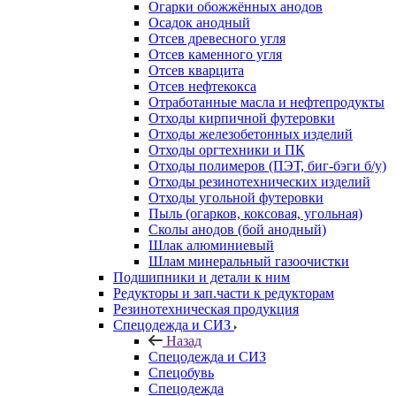
Огарки обожжённых анодов
Осадок анодный
Отсев древесного угля
Отсев каменного угля
Отсев кварцита
Отсев нефтекокса
Отработанные масла и нефтепродукты
Отходы кирпичной футеровки
Отходы железобетонных изделий
Отходы оргтехники и ПК
Отходы полимеров (ПЭТ, биг-бэги б/у)
Отходы резинотехнических изделий
Отходы угольной футеровки
Пыль (огарков, коксовая, угольная)
Сколы анодов (бой анодный)
Шлак алюминиевый
Шлам минеральный газоочистки
Подшипники и детали к ним
Редукторы и зап.части к редукторам
Резинотехническая продукция
Спецодежда и СИЗ
Назад
Спецодежда и СИЗ
Спецобувь
Спецодежда