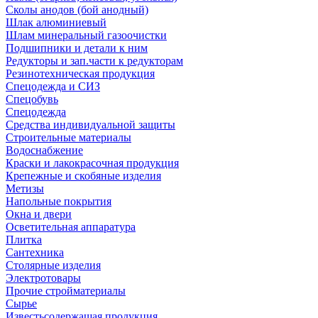
Сколы анодов (бой анодный)
Шлак алюминиевый
Шлам минеральный газоочистки
Подшипники и детали к ним
Редукторы и зап.части к редукторам
Резинотехническая продукция
Спецодежда и СИЗ
Спецобувь
Спецодежда
Средства индивидуальной защиты
Строительные материалы
Водоснабжение
Краски и лакокрасочная продукция
Крепежные и скобяные изделия
Метизы
Напольные покрытия
Окна и двери
Осветительная аппаратура
Плитка
Сантехника
Столярные изделия
Электротовары
Прочие стройматериалы
Сырье
Известьсодержащая продукция