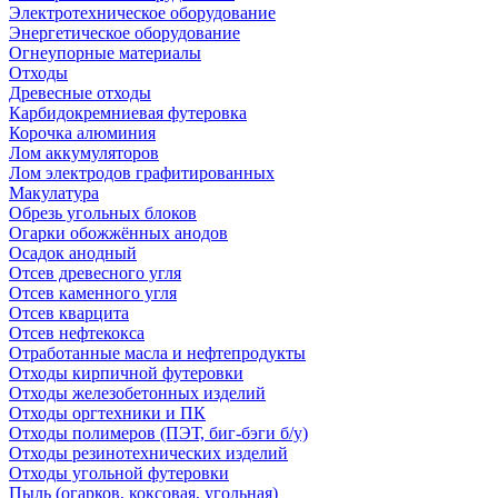
Электротехническое оборудование
Энергетическое оборудование
Огнеупорные материалы
Отходы
Древесные отходы
Карбидокремниевая футеровка
Корочка алюминия
Лом аккумуляторов
Лом электродов графитированных
Макулатура
Обрезь угольных блоков
Огарки обожжённых анодов
Осадок анодный
Отсев древесного угля
Отсев каменного угля
Отсев кварцита
Отсев нефтекокса
Отработанные масла и нефтепродукты
Отходы кирпичной футеровки
Отходы железобетонных изделий
Отходы оргтехники и ПК
Отходы полимеров (ПЭТ, биг-бэги б/у)
Отходы резинотехнических изделий
Отходы угольной футеровки
Пыль (огарков, коксовая, угольная)