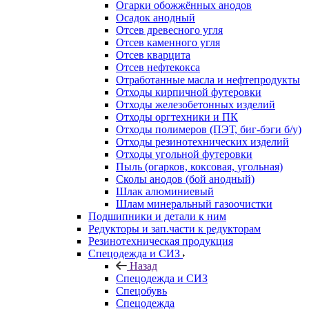
Огарки обожжённых анодов
Осадок анодный
Отсев древесного угля
Отсев каменного угля
Отсев кварцита
Отсев нефтекокса
Отработанные масла и нефтепродукты
Отходы кирпичной футеровки
Отходы железобетонных изделий
Отходы оргтехники и ПК
Отходы полимеров (ПЭТ, биг-бэги б/у)
Отходы резинотехнических изделий
Отходы угольной футеровки
Пыль (огарков, коксовая, угольная)
Сколы анодов (бой анодный)
Шлак алюминиевый
Шлам минеральный газоочистки
Подшипники и детали к ним
Редукторы и зап.части к редукторам
Резинотехническая продукция
Спецодежда и СИЗ
Назад
Спецодежда и СИЗ
Спецобувь
Спецодежда