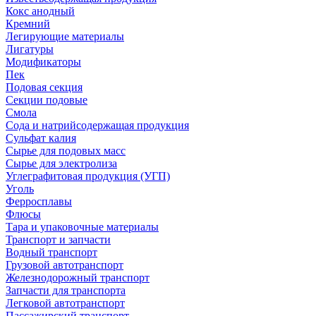
Кокс анодный
Кремний
Легирующие материалы
Лигатуры
Модификаторы
Пек
Подовая секция
Секции подовые
Смола
Сода и натрийсодержащая продукция
Сульфат калия
Сырье для подовых масс
Сырье для электролиза
Углеграфитовая продукция (УГП)
Уголь
Ферросплавы
Флюсы
Тара и упаковочные материалы
Транспорт и запчасти
Водный транспорт
Грузовой автотранспорт
Железнодорожный транспорт
Запчасти для транспорта
Легковой автотранспорт
Пассажирский транспорт