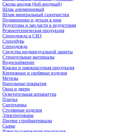
Сколы анодов (бой анодный)
Шлак алюминиевый
Шлам минеральный газоочистки
Подшипники и детали к ним
Редукторы и зап.части к редукторам
Резинотехническая продукция
Спецодежда и СИЗ
Спецобувь
Спецодежда
Средства индивидуальной защиты
Строительные материалы
Водоснабжение
Краски и лакокрасочная продукция
Крепежные и скобяные изделия
Метизы
Напольные покрытия
Окна и двери
Осветительная аппаратура
Плитка
Сантехника
Столярные изделия
Электротовары
Прочие стройматериалы
Сырье
Известьсодержащая продукция