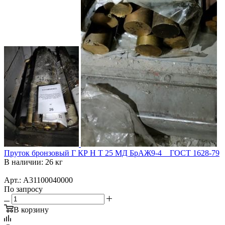
Пруток бронзовый Г КР Н Т 25 МД БрАЖ9-4 _ ГОСТ 1628-79
В наличии: 26 кг
Арт.: А31100040000
По запросу
В корзину