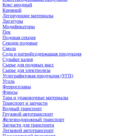
Кокс анодный
Кремний
Легирующие материалы
Лигатуры
Модификаторы
Пек
Подовая секция
Секции подовые
Смола
Сода и натрийсодержащая продукция
Сульфат калия
Сырье для подовых масс
Сырье для электролиза
Углеграфитовая продукция (УГП)
Уголь
Ферросплавы
Флюсы
Тара и упаковочные материалы
Транспорт и запчасти
Водный транспорт
Грузовой автотранспорт
Железнодорожный транспорт
Запчасти для транспорта
Легковой автотранспорт
Пассажирский транспорт