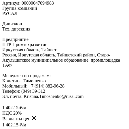
Артикул:
00000047094983
Группа компаний
РУСАЛ
Дивизион
Тех. дирекция
Предприятие
ПТР Промтехразвитие
Иркутская область, Тайшет
Россия, Иркутская область, Тайшетский район, Старо-
Акульшетское муниципальное образование, промплощадка
ТАФ
Менеджер по продажам:
Кристина Тимошенко
Мобильный: +7 (914) 882-96-28
Телефон: (049) 39-312
Эл. почта: Kristina.Timoshenko@rusal.com
1 402.15
₽
/м
НДС 20%
Варианты цен
1 402.15
₽
/м