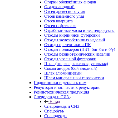
Огарки обожжённых анодов
Осадок анодный
Отсев древесного угля
Отсев каменного угля
Отсев кварцита
Отсев нефтекокса
Отработанные масла и нефтепродукты
Отходы кирпичной футеровки
Отходы железобетонных изделий
Отходы оргтехники и ПК
Отходы полимеров (ПЭТ, биг-бэги б/у)
Отходы резинотехнических изделий
Отходы угольной футеровки
Пыль (огарков, коксовая, угольная)
Сколы анодов (бой анодный)
Шлак алюминиевый
Шлам минеральный газоочистки
Подшипники и детали к ним
Редукторы и зап.части к редукторам
Резинотехническая продукция
Спецодежда и СИЗ
Назад
Спецодежда и СИЗ
Спецобувь
Спецодежда