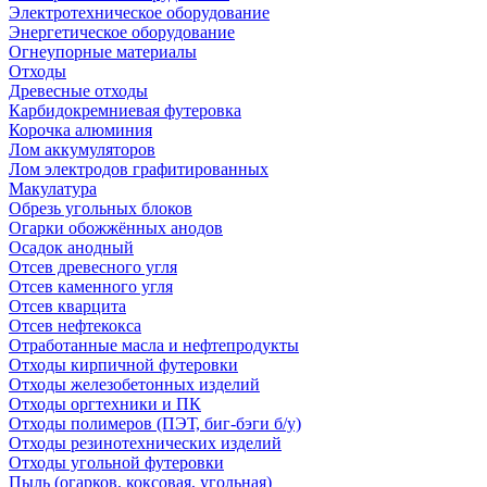
Электротехническое оборудование
Энергетическое оборудование
Огнеупорные материалы
Отходы
Древесные отходы
Карбидокремниевая футеровка
Корочка алюминия
Лом аккумуляторов
Лом электродов графитированных
Макулатура
Обрезь угольных блоков
Огарки обожжённых анодов
Осадок анодный
Отсев древесного угля
Отсев каменного угля
Отсев кварцита
Отсев нефтекокса
Отработанные масла и нефтепродукты
Отходы кирпичной футеровки
Отходы железобетонных изделий
Отходы оргтехники и ПК
Отходы полимеров (ПЭТ, биг-бэги б/у)
Отходы резинотехнических изделий
Отходы угольной футеровки
Пыль (огарков, коксовая, угольная)