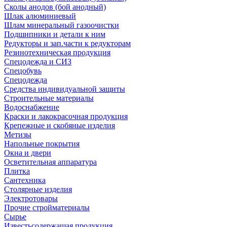
Сколы анодов (бой анодный)
Шлак алюминиевый
Шлам минеральный газоочистки
Подшипники и детали к ним
Редукторы и зап.части к редукторам
Резинотехническая продукция
Спецодежда и СИЗ
Спецобувь
Спецодежда
Средства индивидуальной защиты
Строительные материалы
Водоснабжение
Краски и лакокрасочная продукция
Крепежные и скобяные изделия
Метизы
Напольные покрытия
Окна и двери
Осветительная аппаратура
Плитка
Сантехника
Столярные изделия
Электротовары
Прочие стройматериалы
Сырье
Известьсодержащая продукция