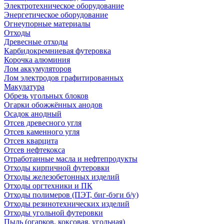
Электротехническое оборудование
Энергетическое оборудование
Огнеупорные материалы
Отходы
Древесные отходы
Карбидокремниевая футеровка
Корочка алюминия
Лом аккумуляторов
Лом электродов графитированных
Макулатура
Обрезь угольных блоков
Огарки обожжённых анодов
Осадок анодный
Отсев древесного угля
Отсев каменного угля
Отсев кварцита
Отсев нефтекокса
Отработанные масла и нефтепродукты
Отходы кирпичной футеровки
Отходы железобетонных изделий
Отходы оргтехники и ПК
Отходы полимеров (ПЭТ, биг-бэги б/у)
Отходы резинотехнических изделий
Отходы угольной футеровки
Пыль (огарков, коксовая, угольная)