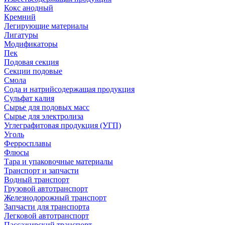
Кокс анодный
Кремний
Легирующие материалы
Лигатуры
Модификаторы
Пек
Подовая секция
Секции подовые
Смола
Сода и натрийсодержащая продукция
Сульфат калия
Сырье для подовых масс
Сырье для электролиза
Углеграфитовая продукция (УГП)
Уголь
Ферросплавы
Флюсы
Тара и упаковочные материалы
Транспорт и запчасти
Водный транспорт
Грузовой автотранспорт
Железнодорожный транспорт
Запчасти для транспорта
Легковой автотранспорт
Пассажирский транспорт