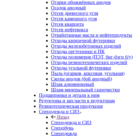
Огарки обожжённых анодов
Осадок анодный
Отсев древесного угля
Отсев каменного угля
Отсев кварцита
Отсев нефтекокса
Отработанные масла и нефтепродукты
Отходы кирпичной футеровки
Отходы железобетонных изделий
Отходы оргтехники и ПК
Отходы полимеров (ПЭТ, биг-бэги б/у)
Отходы резинотехнических изделий
Отходы угольной футеровки
Пыль (огарков, коксовая, угольная)
Сколы анодов (бой анодный)
Шлак алюминиевый
Шлам минеральный газоочистки
Подшипники и детали к ним
Редукторы и зап.части к редукторам
Резинотехническая продукция
Спецодежда и СИЗ
Назад
Спецодежда и СИЗ
Спецобувь
Спецодежда