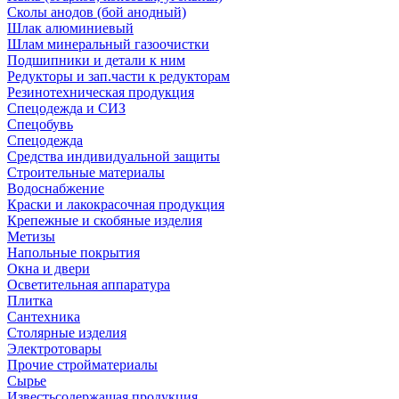
Сколы анодов (бой анодный)
Шлак алюминиевый
Шлам минеральный газоочистки
Подшипники и детали к ним
Редукторы и зап.части к редукторам
Резинотехническая продукция
Спецодежда и СИЗ
Спецобувь
Спецодежда
Средства индивидуальной защиты
Строительные материалы
Водоснабжение
Краски и лакокрасочная продукция
Крепежные и скобяные изделия
Метизы
Напольные покрытия
Окна и двери
Осветительная аппаратура
Плитка
Сантехника
Столярные изделия
Электротовары
Прочие стройматериалы
Сырье
Известьсодержащая продукция